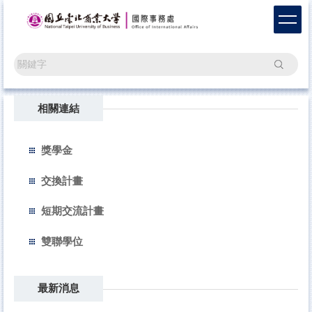
跳
到
主
要
搜尋
內
容
區
相關連結
獎學金
交換計畫
短期交流計畫
雙聯學位
最新消息