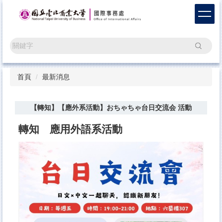
跳
到
主
要
搜尋
內
容
區
首頁
最新消息
【轉知】【應外系活動】おちゃちゃ台日交流会 活動
轉知 應用外語系活動