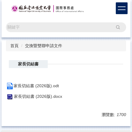
跳
到
主
要
搜尋
內
容
區
首頁
交換暨雙聯申請文件
家長切結書
家長切結書 (2026版).odt
家長切結書 (2026版).docx
瀏覽數:
1700