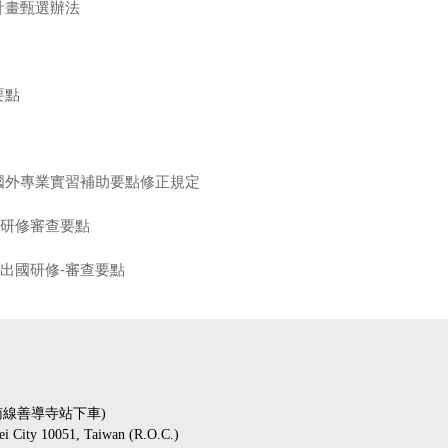
計畫甄選辦法
要點
國外專業實習補助要點修正規定
國研修審查要點
出國研修-審查要點
板南線善導寺站下車)
pei City 10051, Taiwan (R.O.C.)