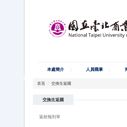
跳
到
主
要
內
容
區
本處簡介
人員職掌
首頁
交換生返國
交換生返國
返校報到單