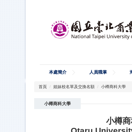
跳
到
主
要
內
容
區
本處簡介
人員職掌
首頁
姐妹校名單及交換名額
小樽商科大學
小樽商科大學
小樽商
Otaru Universi